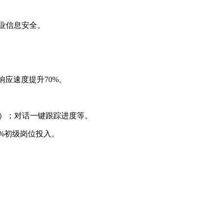
。
，保证企业信息安全。
，业务响应速度提升70%。
5s）；对话一键跟踪进度等。
减少30%初级岗位投入。