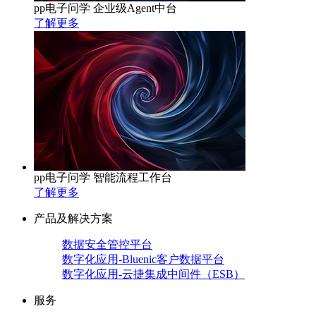
pp电子问学 企业级Agent中台
了解更多
pp电子问学 智能流程工作台
了解更多
产品及解决方案
数据安全管控平台
数字化应用-Bluenic客户数据平台
数字化应用-云捷集成中间件（ESB）
服务