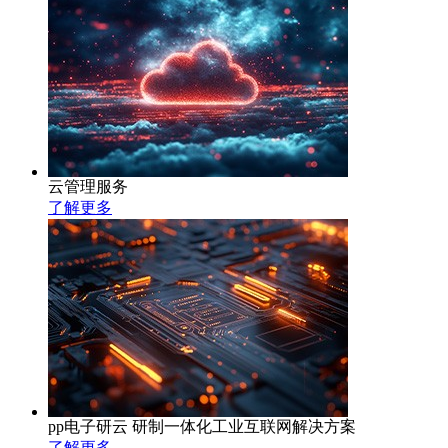
云管理服务
了解更多
pp电子研云 研制一体化工业互联网解决方案
了解更多