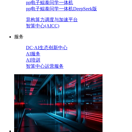
pp电子鲲泰问学一体机
pp电子鲲泰问学一体机DeepSeek版
异构算力调度与加速平台
智算中心(AICC)
服务
DC·AI生态创新中心
AI服务
AI培训
智算中心运营服务